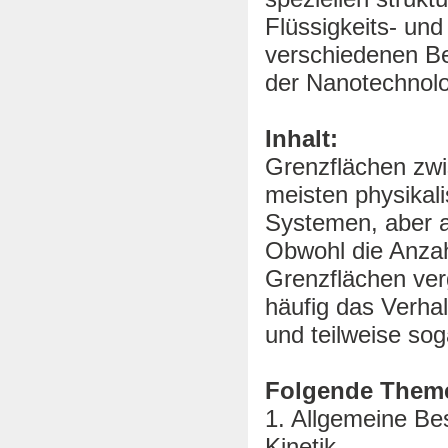
Flüssigkeits- un
verschiedenen Be
der Nanotechnolo
Inhalt:
Grenzflächen zwi
meisten physikal
Systemen, aber a
Obwohl die Anzah
Grenzflächen verg
häufig das Verha
und teilweise sog
Folgende Theme
1. Allgemeine B
Kinetik