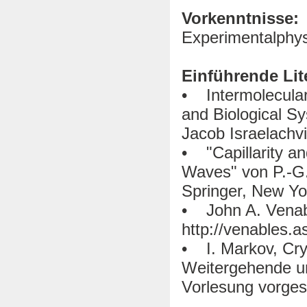
Vorkenntnisse:
Experimentalphys
Einführende Lit
• Intermolecular 
and Biological S
Jacob Israelachv
• "Capillarity a
Waves" von P.-G.
Springer, New Yo
• John A. Venabl
http://venables.a
• I. Markov, Cry
Weitergehende un
Vorlesung vorgest