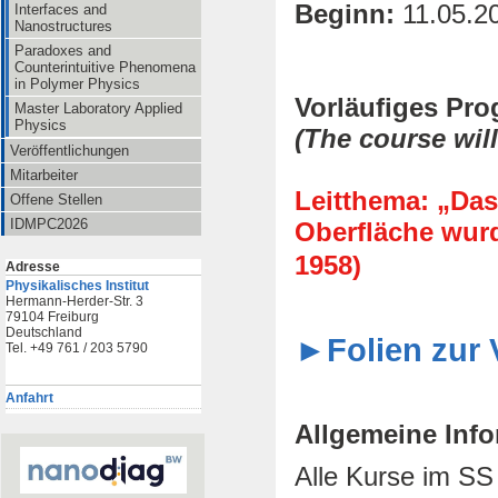
Beginn:
11.05.2
Interfaces and
Nanostructures
Paradoxes and
Counterintuitive Phenomena
in Polymer Physics
Vorläufiges Pr
Master Laboratory Applied
Physics
(The course will
Veröffentlichungen
Mitarbeiter
Leitthema: „Das
Offene Stellen
IDMPC2026
Oberfläche wurd
1958)
Adresse
Physikalisches Institut
Hermann-Herder-Str. 3
79104 Freiburg
Deutschland
►Folien zur 
Tel. +49 761 / 203 5790
Anfahrt
Allgemeine Info
Alle Kurse im SS