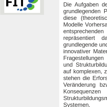
Die Aufgaben de
grundlegenden Pr
diese (theoreti
Modelle Vorhers
entsprechenden
repräsentiert
grundlegende und
innovativer Mate
Fragestellunge
und Strukturbild
auf komplexen, z
stehen die Erfo
Veränderung bz
Konsequenze
Strukturbildun
Systemen.