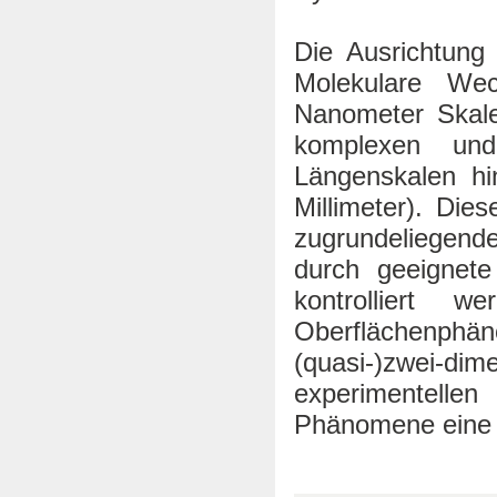
Die Ausrichtung
Molekulare Wec
Nanometer Skale
komplexen und 
Längenskalen hi
Millimeter). Die
zugrundeliegend
durch geeignete
kontrolliert 
Oberflächenph
(quasi-)zwei-di
experimentell
Phänomene eine ze