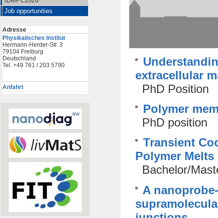
IDMPC2026
Job opportunities
Adresse
Physikalisches Institut
Hermann-Herder-Str. 3
79104 Freiburg
Understandin
Deutschland
Tel. +49 761 / 203 5790
extracellular m
PhD Position
Anfahrt
Polymer memb
PhD position
Transient Co
Polymer Melts
Bachelor/Mast
A nanoprobe-
supramolecular
junctions