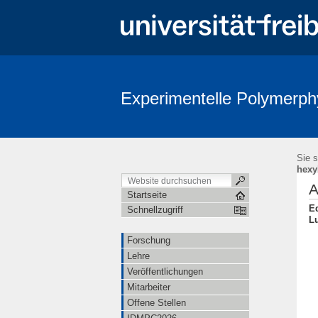
Experimentelle Polymerph
Sie s
hexy
A
Startseite
Ed
Schnellzugriff
Lu
Forschung
Lehre
Veröffentlichungen
Mitarbeiter
Offene Stellen