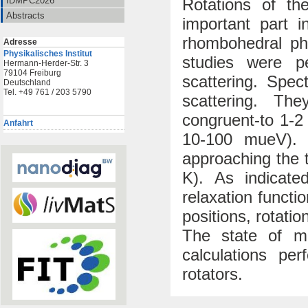
Rotations of th
IDMPC2026
Abstracts
important part i
rhombohedral ph
Adresse
Physikalisches Institut
studies were pe
Hermann-Herder-Str. 3
79104 Freiburg
scattering. Spec
Deutschland
Tel. +49 761 / 203 5790
scattering. Th
congruent-to 1-2
Anfahrt
10-100 mueV). 
approaching the 
K). As indicate
relaxation functi
positions, rotati
The state of m
calculations pe
rotators.