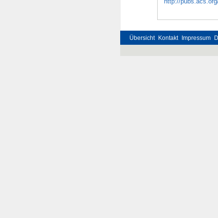
http://pubs.acs.or
Übersicht
Kontakt
Impressum
D