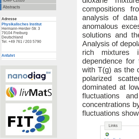
dioxane mixtur
IDMPC2026
compositions fr
Abstracts
analysis of dat
Adresse
anomalous exces
Physikalisches Institut
Hermann-Herder-Str. 3
solutions and th
79104 Freiburg
Deutschland
Analysis of depol
Tel. +49 761 / 203 5790
rich mixtures 
Anfahrt
dependence for t
with T(g) as the
polarized scatt
dominated at low
fluctuations a
concentrations by
fluctuations show 
Links