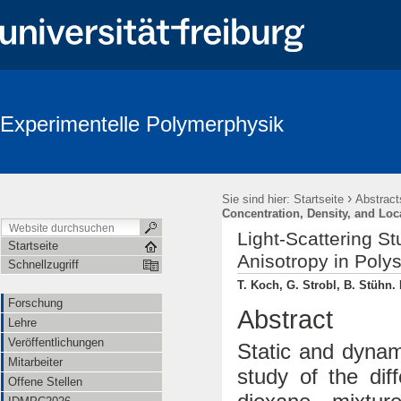
Experimentelle Polymerphysik
›
Sie sind hier:
Startseite
Abstract
Concentration, Density, and Loc
Light-Scattering St
Startseite
Anisotropy in Poly
Schnellzugriff
T. Koch, G. Strobl, B. Stühn.
Forschung
Abstract
Lehre
Veröffentlichungen
Static and dynam
Mitarbeiter
study of the dif
Offene Stellen