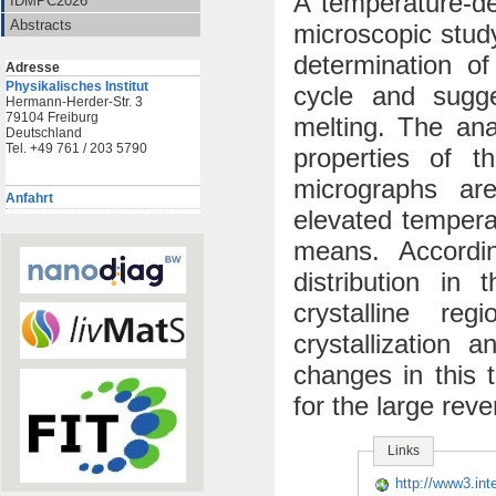
A temperature-de
IDMPC2026
Abstracts
microscopic stud
determination o
Adresse
Physikalisches Institut
cycle and sugge
Hermann-Herder-Str. 3
79104 Freiburg
melting. The an
Deutschland
Tel. +49 761 / 203 5790
properties of th
micrographs are
Anfahrt
elevated temperat
means. Accordi
distribution in
crystalline re
crystallization
changes in this t
for the large rev
Links
http://www3.int