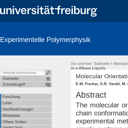
Experimentelle Polymerphysik
›
Sie sind hier:
Startseite
Abstract
in n-Alkane Liquids
Molecular Orientati
Startseite
E.W. Fischer, G.R. Strobl, M.
Schnellzugriff
Abstract
Forschung
Lehre
The molecular ori
Veröffentlichungen
chain conformati
Mitarbeiter
experimental met
Offene Stellen