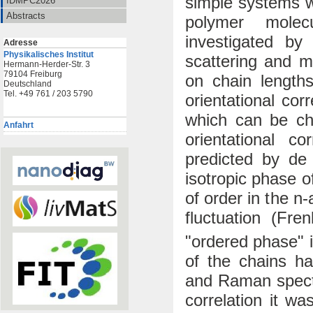
simple systems wi
IDMPC2026
Abstracts
polymer molecu
investigated by
Adresse
Physikalisches Institut
scattering and m
Hermann-Herder-Str. 3
79104 Freiburg
on chain length
Deutschland
Tel. +49 761 / 203 5790
orientational cor
which can be ch
Anfahrt
orientational 
predicted by de 
isotropic phase o
of order in the n
fluctuation (Fr
"ordered phase" i
of the chains ha
and Raman spectr
correlation it w