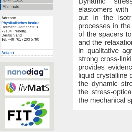
Dynamic stress
IDMPC2026
Abstracts
elastomers with 
out in the isot
Adresse
Physikalisches Institut
processes in the
Hermann-Herder-Str. 3
79104 Freiburg
of the spacers t
Deutschland
Tel. +49 761 / 203 5790
and the relaxatio
in qualitative 
Anfahrt
strong cross-lin
provides evidenc
liquid crystallin
the dynamic stre
the stress-optic
the mechanical s