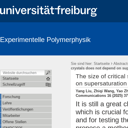
Experimentelle Polymerphysik
›
Sie sind hier:
Startseite
Abstract
crystals does not depend on sup
The size of critica
Startseite
on supersaturation
Schnellzugriff
Yang Liu, Zhiqi Wang, Yao Zh
Communications 16 (2025) 37
Forschung
It is still a great
Lehre
Veröffentlichungen
which is crucial 
Mitarbeiter
and for testing th
Offene Stellen
propose a method 