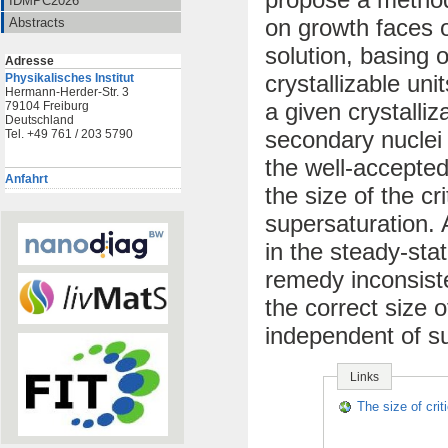
IDMPC2026
on growth faces o
Abstracts
solution, basing o
Adresse
crystallizable uni
Physikalisches Institut
Hermann-Herder-Str. 3
a given crystalliz
79104 Freiburg
Deutschland
secondary nuclei 
Tel. +49 761 / 203 5790
the well-accepted
Anfahrt
the size of the c
supersaturation. 
in the steady-sta
remedy inconsiste
the correct size o
independent of su
Links
The size of criti